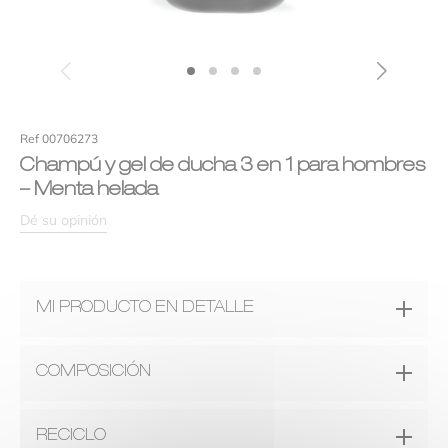
Eficacia
Tu valoración
*
Ref 00706273
Champú y gel de ducha 3 en 1 para hombres
– Menta helada
Dé su opinión
MI PRODUCTO EN DETALLE
Nombre
*
Un perfume
COMPOSICIÓN
Para una explosión de frescura mentolada, elige el Champú y
Gel de Ducha Cottage Hombre Menta Helada. Enriquecido
Ingredientes :
Agua (Water), Lauril Éter Sulfato de Sodio,
Correo electrónico
*
RECICLO