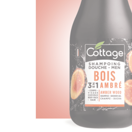
Ef
Tu v
Nom
Corr