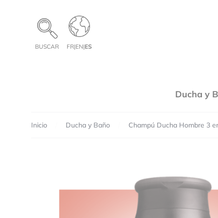
Panel de gestión de cookies
BUSCAR
FR
|
EN
|
ES
Ducha y 
Inicio
Ducha y Baño
Champú Ducha Hombre 3 e
Tu 
Fr
Te
Re