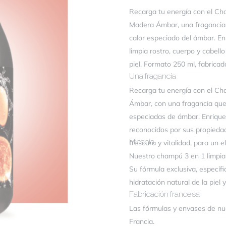
Recarga tu energía con el C
icacia
Madera Ámbar, una fragancia 
calor especiado del ámbar. Enr
limpia rostro, cuerpo y cabell
aloración
*
piel. Formato 250 ml, fabricad
Una fragancia
Recarga tu energía con el 
Ámbar, con una fragancia que
especiadas de ámbar. Enrique
reconocidos por sus propieda
frescura y vitalidad, para un 
Eficacia
Nuestro champú 3 en 1 limpia e
Su fórmula exclusiva, específi
bre
*
hidratación natural de la piel y
Fabricación francesa
Las fórmulas y envases de nu
eo electrónico
*
Francia.