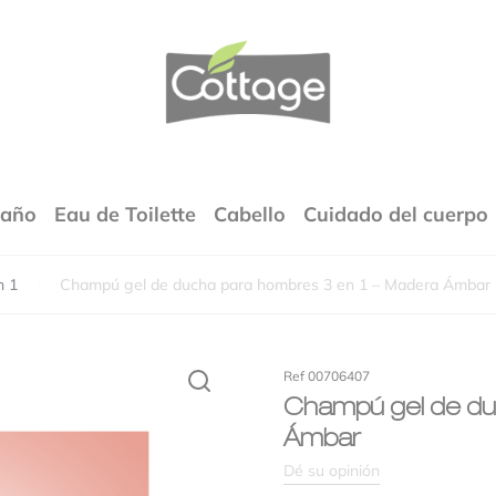
COTTAGE
Baño
Eau de Toilette
Cabello
Cuidado del cuerpo
n 1
Champú gel de ducha para hombres 3 en 1 – Madera Ámbar
dirección de correo electrónico no será publicada.
Los campos obligato
están marcados con
*
agancias
Ref 00706407
Champú gel de du
xtura
Ámbar
Dé su opinión
lación calidad-precio