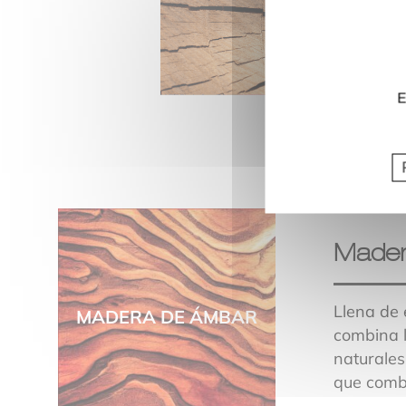
E
Mader
Llena de
MADERA DE ÁMBAR
combina l
naturales
que combi