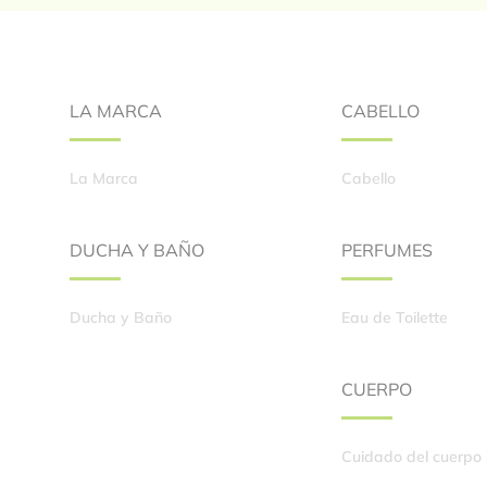
Footer
LA MARCA
CABELLO
La Marca
Cabello
DUCHA Y BAÑO
PERFUMES
Ducha y Baño
Eau de Toilette
CUERPO
Cuidado del cuerpo