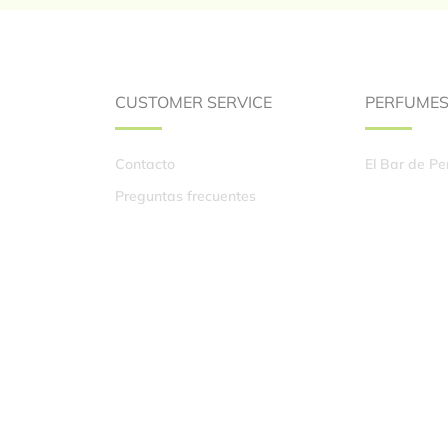
CUSTOMER SERVICE
PERFUME
Contacto
El Bar de P
Preguntas frecuentes