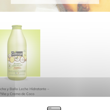
cha y Baño Leche Hidratante –
Piña y Crema de Coco
750ml