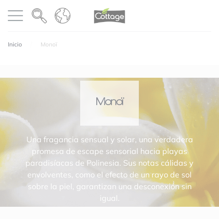
Panel de gestión de cookies
COTTAGE
abrir menú
Inicio
Monoï
Monoï
Una fragancia sensual y solar, una verdadera
promesa de escape sensorial hacia playas
paradisíacas de Polinesia. Sus notas cálidas y
envolventes, como el efecto de un rayo de sol
sobre la piel, garantizan una desconexión sin
igual.